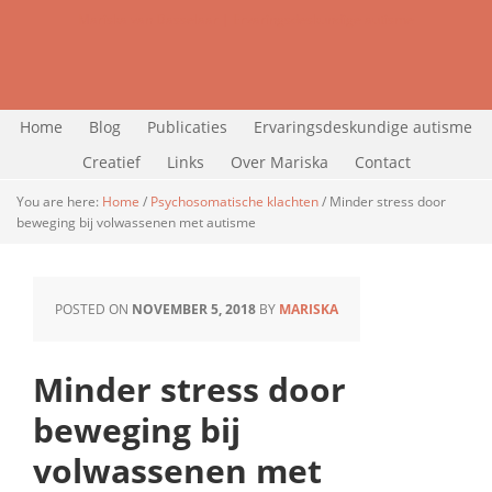
Mariska van Dasselaar | Ervaringsdeskundige autisme
Home
Blog
Publicaties
Ervaringsdeskundige autisme
Creatief
Links
Over Mariska
Contact
You are here:
Home
/
Psychosomatische klachten
/
Minder stress door
beweging bij volwassenen met autisme
POSTED ON
NOVEMBER 5, 2018
BY
MARISKA
Minder stress door
beweging bij
volwassenen met