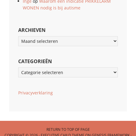
Inge
op
Waarom een indicatie PRIKKELARM
WONEN nodig is bij autisme
ARCHIEVEN
Archieven
CATEGORIEËN
Categorieën
Privacyverklaring
RETURN TO TOP OF PAGE
COPYRIGHT © 2026 ·
EXECUTIVE CHILD THEME
ON
GENESIS FRAMEWORK
·